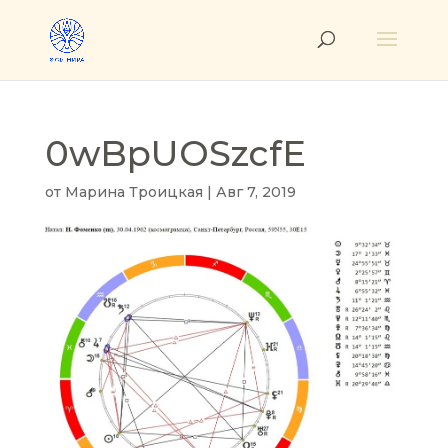
0wBpUOSzcfE
от
Марина Троицкая
|
Авг 7, 2019