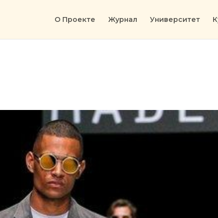
О Проекте
Журнал
Университет
К