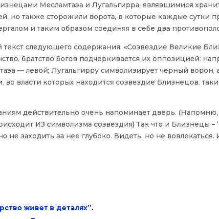
изнецами Месламтаэа и Лугальгирра, являвшимися хранит
й, но также сторожили ворота, в которые каждые сутки п
ргалом и таким образом соединяя в себе два противопол
 текст следующего содержания: «Созвездие Великие Близ
инство, братство богов подчеркивается их оппозицией: на
таэа — левой; Лугальгирру символизирует черный ворон, а
и, во власти которых находится созвездие Близнецов, так
ниям действительно очень напоминает дверь. (Напомню, ч
оисходит ИЗ символизма созвездия) Так что и Близнецы – 
но не заходить за нее глубоко. Видеть, но не вовлекаться.
рство живет в деталях”.