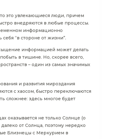
сто это увлекающиеся люди, причем
 быстро внедряются в любые процессы.
овременном информационно
ебя “в стороне от жизни”.
насыщение информацией может делать
побыть в тишине. Но, скорее всего,
ространств – один из самых значимых
твования и развития мироздания
яются с хаосом, быстро переключаются
ть сложнее: здесь многое будет
ах оказывается не только Солнце (о
 далеко от Солнца, поэтому нередко
чные Близнецы с Меркурием в