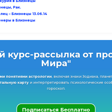
курия в Близнецы
нецы, Рак.
лец – Близнецы 13.06.14
енеры в Близнецы
й курс-рассылка от про
Мира"
ми понятиями астрологии
, включая знаки Зодиака, плане
атальную карту
и интерпретировать психологические особ
гороскоп.
Подписаться Бесплатно