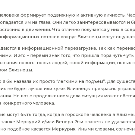
 человека формирует подвижную и активную личность. Ча
 попадается им на глаза. Они легко заинтересовываются и
остоянно в движении. Что отлично получается у них в с
нформационных потоков вокруг Близнецы могут ощущать с
уждаются в информационной перезагрузке. Так как пере
ми. И это – первый знак того, что пришла пора чуть-чуть 
ознания нового: новых людей, новой информации, новых п
ком Близнецы.
 я бы назвала их просто “легкими на подъем”. Для сущес
них не будет лучше или хуже. Близнецы прекрасно управл
ния. Но вот с продолжением дела ситуация может обстоя
в конкретного человека.
 могут быть тогда, когда в гороскопе человека в Близнец
о также Меркурий и/или Венера. Эти планеты не удаляются
нно подобное касается Меркурия. Иными словами, солне