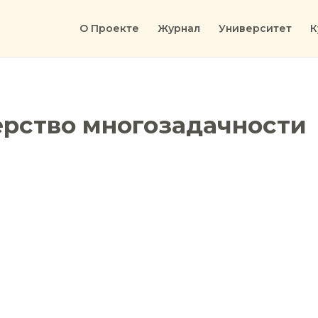
О Проекте
Журнал
Университет
К
ерство многозадачности