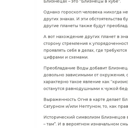
Близнецах – это “Близнецы в кубе”.
Однако гороскоп человека никогда не
других знаках. И эти обстоятельства 
другие планеты также будут преоблада
А вот нахождение других планет в зн
сторону стремления к упорядоченност
проявлять себя в делах, где требуютс
цифрами и схемами.
Преобладание Воды добавит Близнецам
довольно зависимыми от окружения, о
характерно такое явление как “кризис
останутся равнодушными к чужой бед
Выраженность Огня в карте делает Бл
Сатурном и/или Нептуном, то, как пра
Исторический символизм Близнецов выв
– там”. И в вероятном изначальном см