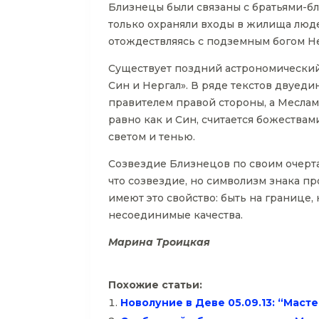
Близнецы были связаны с братьями-бл
только охраняли входы в жилища люде
отождествляясь с подземным богом Не
Существует поздний астрономический
Син и Нергал». В ряде текстов двуед
правителем правой стороны, а Меслам
равно как и Син, считается божествам
светом и тенью.
Созвездие Близнецов по своим очерта
что созвездие, но символизм знака пр
имеют это свойство: быть на границе, 
несоединимые качества.
Марина Троицкая
Похожие статьи:
Новолуние в Деве 05.09.13: “Масте