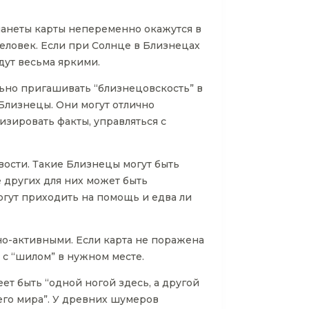
ланеты карты непеременно окажутся в
 человек. Если при Солнце в Близнецах
дут весьма яркими.
льно пригашивать “близнецовскость” в
 Близнецы. Они могут отлично
изировать факты, управляться с
вости. Такие Близнецы могут быть
 других для них может быть
могут приходить на помощь и едва ли
но-активными. Если карта не поражена
 с “шилом” в нужном месте.
ет быть “одной ногой здесь, а другой
него мира”. У древних шумеров