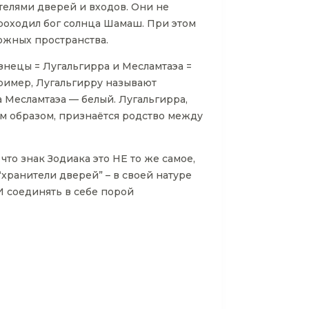
елями дверей и входов. Они не
роходил бог солнца Шамаш. При этом
ожных пространства.
нецы = Лугальгирра и Месламтаэа =
пример, Лугальгирру называют
 Месламтаэа — белый. Лугальгирра,
им образом, признаётся родство между
то знак Зодиака это НЕ то же самое,
“хранители дверей” – в своей натуре
 И соединять в себе порой