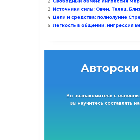
Свободный обмен: ингрессия Мер
Источники силы: Овен, Телец, Близ
Цели и средства: полнолуние Стре
Легкость в общении: ингрессия В
Авторски
Вы
познакомитесь с основны
вы
научитесь составлять н