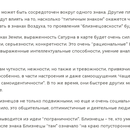
 может быть сосредоточен вокруг одного знака. Другие п
будут влиять на то, насколько “типичным знаком” окажется
ть в знаках Воздуха, то проявления “близнецовскости” бу
аках Земли, выраженность Сатурна в карте будет очень си
и, серьезности, конкретности. Это очень “рациональные”
я выраженные интеллектуальные способности, умение анал
 чуткости, нежности, но также и тревожности, привязчи
собенно, в части настроения и даже самоощущения. Чаще
 самоидентичности”. В то же время, они быстрее других 
е.
изнецов не только подвижными, но еще и очень социаль
вило, это общительные, оптимистичные и деятельные люди
одится из идеи “пограничности”. Близнецы – те, кто уме
ысле знака Близнецы “там” означало “на краю потусторон