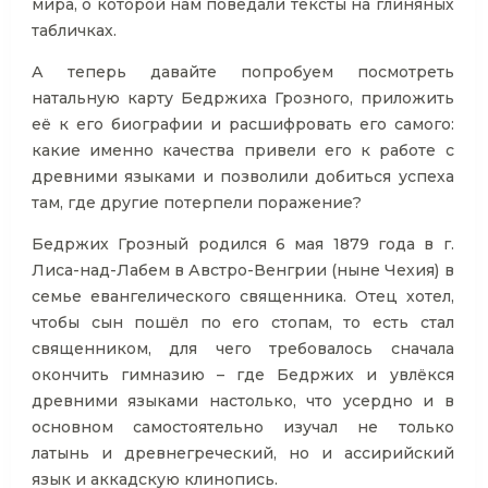
мира, о которой нам поведали тексты на глиняных
табличках.
А теперь давайте попробуем посмотреть
натальную карту Бедржиха Грозного, приложить
её к его биографии и расшифровать его самого:
какие именно качества привели его к работе с
древними языками и позволили добиться успеха
там, где другие потерпели поражение?
Бедржих Грозный родился 6 мая 1879 года в г.
Лиса-над-Лабем в Австро-Венгрии (ныне Чехия) в
семье евангелического священника. Отец хотел,
чтобы сын пошёл по его стопам, то есть стал
священником, для чего требовалось сначала
окончить гимназию – где Бедржих и увлёкся
древними языками настолько, что усердно и в
основном самостоятельно изучал не только
латынь и древнегреческий, но и ассирийский
язык и аккадскую клинопись.