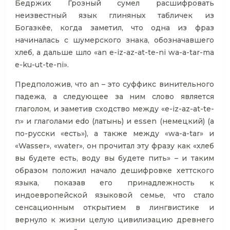
Бедржих Грозный сумел расшифровать
неизвестный язык глиняных табличек из
Богазкёе, когда заметил, что одна из фраз
начиналась с шумерского знака, обозначавшего
хлеб, а дальше шло «an e-iz-az-at-te-ni wa-a-tar-ma
e-ku-ut-te-ni».
Предположив, что an – это суффикс винительного
падежа, а следующее за ним слово является
глаголом, и заметив сходство между «e-iz-az-at-te-
n» и глаголами edo (латынь) и essen (немецкий) (а
по-русски «есть»), а также между «wa-a-tar» и
«Wasser», «water», он прочитал эту фразу как «хлеб
вы будете есть, воду вы будете пить» – и таким
образом положил начало дешифровке хеттского
языка, показав его принадлежность к
индоевропейской языковой семье, что стало
сенсационным открытием в лингвистике и
вернуло к жизни целую цивилизацию древнего