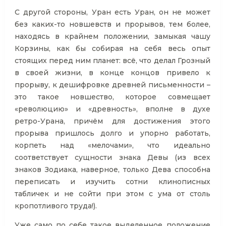
С другой стороны, Уран есть Уран, он не может
без каких-то новшевств и прорывов, тем более,
находясь в крайнем положении, замыкая чашу
Корзины, как бы собирая на себя весь опыт
стоящих перед ним планет: всё, что делал Грозный
в своей жизни, в конце концов привело к
прорыву, к дешифровке древней письменности –
это такое новшество, которое совмещает
«революцию» и «древность», вполне в духе
ретро-Урана, причём для достижения этого
прорыва пришлось долго и упорно работать,
корпеть над «мелочами», что идеально
соответствует сущности знака Девы (из всех
знаков Зодиака, наверное, только Дева способна
переписать и изучить сотни клинописных
табличек и не сойти при этом с ума от столь
кропотливого труда!).
Уже само по себе такое выделенное положение