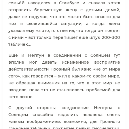
семьёй находился в Стамбуле и сначала хотел
отправить беременную жену с детьми домой,
даже не подумав, что это может быть опасно для
них в сложившейся ситуации; а когда жена
указала ему на это, то ответил, что тогда он поедет
с ними – вот только перепишет ещё штук 200-300
табличек…
Ещё и Нептун в соединении с Солнцем тут
вполне мог давать искажённое восприятие
действительности: Грозный был явно «не от мира
сего», как говорится – жил в каком-то своём мире,
не обращая внимания на то, что в этот мир не
входило, пока это не становилось проблемой для
него лично.
С другой стороны, соединение Нептуна с
Солнцем способно наделить человека очень
живым воображением: возможно, для Грозного
глиняные таблички, покрытые пылью тысячелетий,