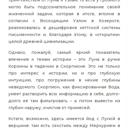
трин-секстиля от Луны к Узлам, то есть у Грозного
могло быть подсознательное понимание своей
жизненной задачи, которая в итоге, вполне в
согласии с Восходящим Узлом в Козероге,
реализовалась в дешифровке хеттской системы
письменности и, благодаря этому, в «открытии»
целой древней цивилизации.
Однако, пожалуй, самый яркий показатель
влечения к темам истории – это Луна в ручке
Корзины в падении в Скорпионе. Это не только
про интерес к истории, но и про глубокую
интуицию, про погружение в некие глубины
неведомого. Скорпион, как фиксированная Вода,
умеет растворить всю информацию в себе, долго-
долго её там фильтровать – а потом вывести из
глубин наружу, очистив от примесей.
Кстати, возможно, здесь имеется йод с Луной в
вершине: там есть секстиль между Меркурием в