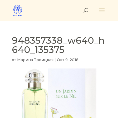
948357338_w640_h
640_135375
от
Марина Троицкая
|
Окт 9, 2018